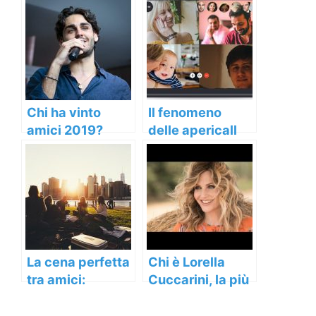
Chi ha vinto
Il fenomeno
amici 2019?
delle apericall
Conosciamo
tra amici
insieme Alberto
Urso
La cena perfetta
Chi è Lorella
tra amici:
Cuccarini, la più
consigli pratici
amata dagli
italiani