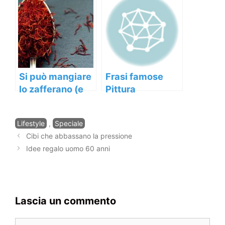
gravidanza?
gravidanza
Si può mangiare
Frasi famose
lo zafferano (e
Pittura
altro) in
gravidanza?
Categorie
Lifestyle
,
Speciale
Navigazione
Cibi che abbassano la pressione
articolo
Idee regalo uomo 60 anni
Lascia un commento
Commento