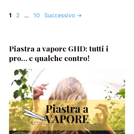
Navigazione
Pagina
Pagina
Pagina
1
2
…
10
Successivo
→
articolo
Piastra a vapore GHD: tutti i
pro… e qualche contro!