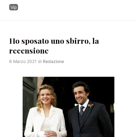
Categorie
Vip
Ho sposato uno sbirro, la
recensione
6 Marzo 2021
di
Redazione