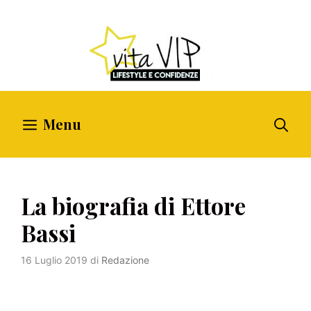
Vai
al
contenuto
Menu
La biografia di Ettore
Bassi
16 Luglio 2019
di
Redazione