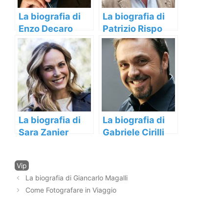
La biografia di
La biografia di
Enzo Decaro
Patrizio Rispo
La biografia di
La biografia di
Sara Zanier
Gabriele Cirilli
Categorie
Vip
Navigazione
La biografia di Giancarlo Magalli
articolo
Come Fotografare in Viaggio