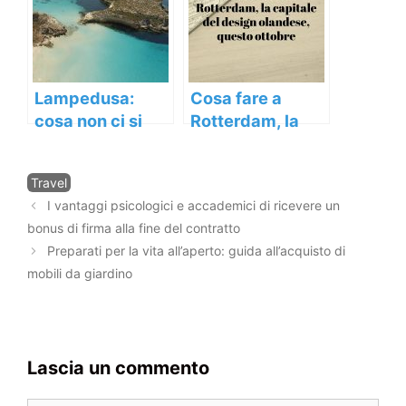
Lampedusa:
Cosa fare a
cosa non ci si
Rotterdam, la
può perdere in
capitale del
questa
design
Categorie
Travel
meravigliosa
olandese,
Navigazione
I vantaggi psicologici e accademici di ricevere un
isola
questo ottobre
articolo
bonus di firma alla fine del contratto
Preparati per la vita all’aperto: guida all’acquisto di
mobili da giardino
Lascia un commento