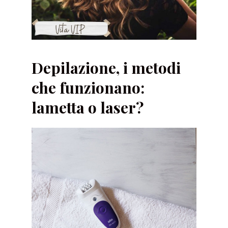
Depilazione, i metodi
che funzionano:
lametta o laser?