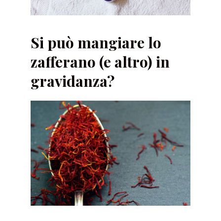
Si può mangiare lo
zafferano (e altro) in
gravidanza?