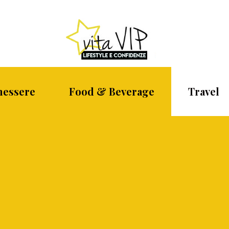
nessere
Food & Beverage
Travel