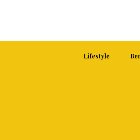
Vai
al
contenuto
Lifestyle
Be