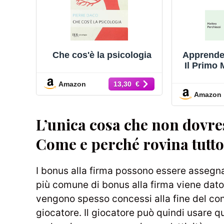
Che cos'è la psicologia
Apprender
Il Primo 
di Teori
Amazon
13,30 €
Mentori
Amazon
Espe
Trasmette
ai Pi
L’unica cosa che non dovres
Recipr
Come e perché rovina tutto
I bonus alla firma possono essere assegnati 
più comune di bonus alla firma viene dato a
vengono spesso concessi alla fine del con
giocatore. Il giocatore può quindi usare 