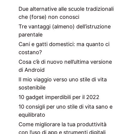
Due alternative alle scuole tradizionali
che (forse) non conosci
Tre vantaggi (almeno) dell’istruzione
parentale
Cani e gatti domestici: ma quanto ci
costano?
Cosa c’è di nuovo nell’ultima versione
di Android
Il mio viaggio verso uno stile di vita
sostenibile
10 gadget imperdibili per il 2022
10 consigli per uno stile di vita sano e
equilibrato
Come migliorare la tua produttività
con l’uso di app e strumenti digitali