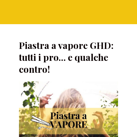
Piastra a vapore GHD:
tutti i pro… e qualche
contro!