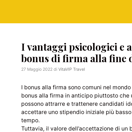
I vantaggi psicologici e 
bonus di firma alla fine 
27 Maggio 2022
di
VitaVIP Travel
I bonus alla firma sono comuni nel mondo de
bonus alla firma in anticipo piuttosto che 
possono attrarre e trattenere candidati id
accettare uno stipendio iniziale più bas
tempo.
Tuttavia, il valore dell’accettazione di u