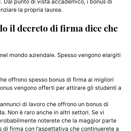
c. Dal punto di vista accademico, i bonus di
nziare la propria laurea.
o il decreto di firma dice che
 nel mondo aziendale. Spesso vengono elargiti
he offrono spesso bonus di firma ai migliori
bonus vengono offerti per attirare gli studenti a
annunci di lavoro che offrono un bonus di
. Non è raro anche in altri settori. Se vi
, probabilmente noterete che la maggior parte
s di firma con l’aspettativa che continuerete a