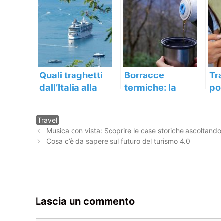
Quali traghetti
Borracce
Tr
dall’Italia alla
termiche: la
po
Croazia?
nuova tendenza
sm
per rimanere
da
Categorie
Travel
sempre alla
ca
Navigazione
Musica con vista: Scoprire le case storiche ascoltando
moda
articolo
Cosa c’è da sapere sul futuro del turismo 4.0
Lascia un commento