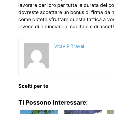
lavorare per loro per tutta la durata del 
dovreste accettare un bonus di firma da 
come potete sfruttare questa tattica a vo
invece di rinunciare al capitale o di acce
VitaVIP Travel
Scelti per te
Ti Possono Interessare: