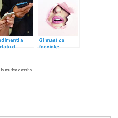
adimenti a
Ginnastica
rtata di
facciale:
artphone:
un’alternativa
lle App alla
alla medicina
mera da letto
estetica
 la musica classica