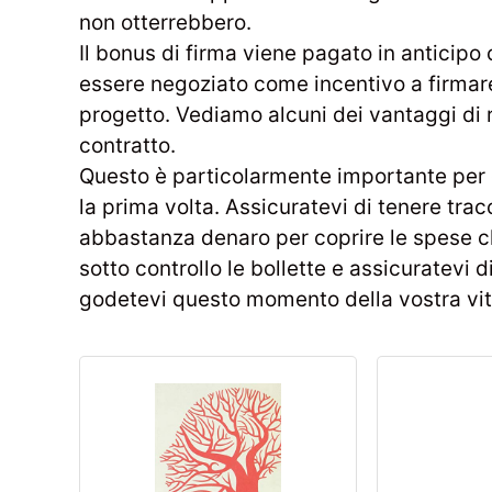
non otterrebbero.
Il bonus di firma viene pagato in anticipo
essere negoziato come incentivo a firmare
progetto. Vediamo alcuni dei vantaggi di r
contratto.
Questo è particolarmente importante per g
la prima volta. Assicuratevi di tenere tra
abbastanza denaro per coprire le spese c
sotto controllo le bollette e assicuratevi di
godetevi questo momento della vostra vit