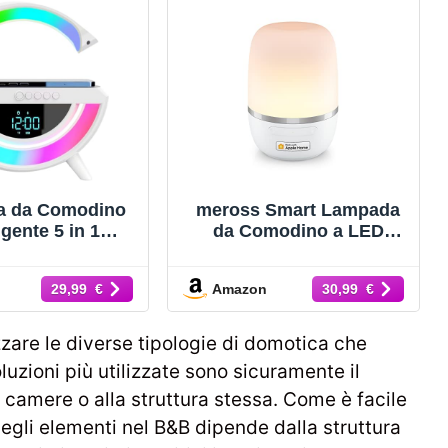
a da Comodino
meross Smart Lampada
ligente 5 in 1
da Comodino a LED
da da Tavolo
Intelligente, Compatibile
da Atmosfera 7
con HomeKit, Alexa,
Amazon
29,99 €
30,99 €
on Altoparlante
Google e SmartThings,
a Bluetooth
Luce Notturna Bambini
batterie Audio
Dimmerabile, per Camera
zare le diverse tipologie di domotica che
da Wireless
da Letto, Soggiorno, con
uzioni più utilizzate sono sicuramente il
da Musicale
Cavo USB
 camere o alla struttura stessa. Come è facile
Orologio Radio
egli elementi nel B&B dipende dalla struttura