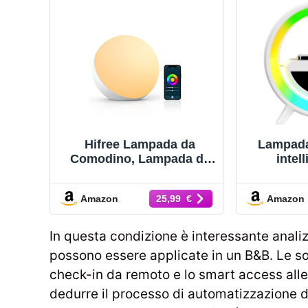
Hifree Lampada da
Lampad
Comodino, Lampada da
intel
Tavolo Compatibile con
Lampa
Alexa e Google Home,
Lampada 
Amazon
Amazon
25,99 €
Dimmerabile RGB
Colori c
Cambia Colore e Tunable
Cass
Luce Notturna
Carica
In questa condizione è interessante analiz
Lampa
possono essere applicate in un B&B. Le sol
Lampa
check-in da remoto e lo smart access alle
Allarme 
dedurre il processo di automatizzazione d