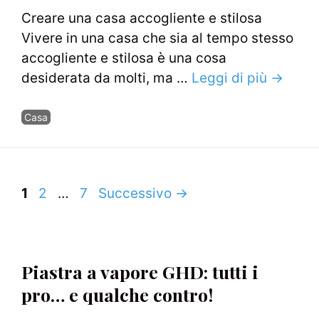
Creare una casa accogliente e stilosa
Vivere in una casa che sia al tempo stesso
accogliente e stilosa è una cosa
desiderata da molti, ma …
Leggi di più →
Categorie
Casa
Navigazione
Pagina
Pagina
Pagina
1
2
…
7
Successivo
→
articolo
Piastra a vapore GHD: tutti i
pro… e qualche contro!