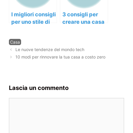
I migliori consigli
3 consigli per
per uno stile di
creare una casa
vita sano e
accogliente e
attivo
stilosa
Categorie
Casa
Navigazione
Le nuove tendenze del mondo tech
articolo
10 modi per rinnovare la tua casa a costo zero
Lascia un commento
Commento