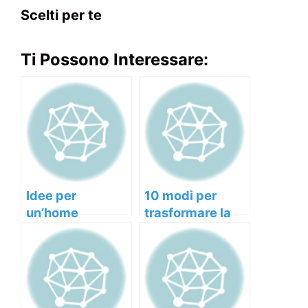
Scelti per te
Ti Possono Interessare:
Idee per
10 modi per
un’home
trasformare la
makeover che
tua casa in uno
trasformano la
spazio
tua casa
accogliente