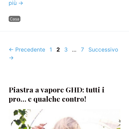
più →
Categorie
Casa
Navigazione
Pagina
Pagina
Pagina
Pagina
←
Precedente
1
2
3
…
7
Successivo
articolo
→
Piastra a vapore GHD: tutti i
pro… e qualche contro!