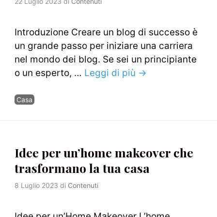
22 Luglio 2023
di
Contenuti
Introduzione Creare un blog di successo è
un grande passo per iniziare una carriera
nel mondo dei blog. Se sei un principiante
o un esperto, …
Leggi di più →
Categorie
Casa
Idee per un’home makeover che
trasformano la tua casa
8 Luglio 2023
di
Contenuti
Idee per un’Home Makeover L’home