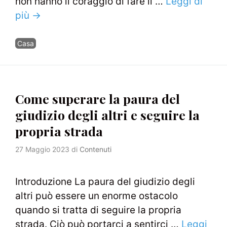
non hanno il coraggio di fare il …
Leggi di
più →
Categorie
Casa
Come superare la paura del
giudizio degli altri e seguire la
propria strada
27 Maggio 2023
di
Contenuti
Introduzione La paura del giudizio degli
altri può essere un enorme ostacolo
quando si tratta di seguire la propria
strada. Ciò può portarci a sentirci …
Leggi