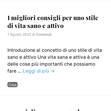
I migliori consigli per uno stile
di vita sano e attivo
1 Agosto 2023
di
Contenuti
Introduzione al concetto di uno stile di vita
sano e attivo Una vita sana e attiva è una
delle cose più importanti che possiamo
fare …
Leggi di più →
Categorie
Casa