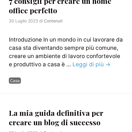
7 consigli per creare un home
office perfetto
30 Luglio 2023
di
Contenuti
Introduzione In un mondo in cui lavorare da
casa sta diventando sempre più comune,
creare un ambiente di lavoro confortevole
e produttivo a casa è …
Leggi di più →
Categorie
Casa
La mia guida definitiva per
creare un blog di successo