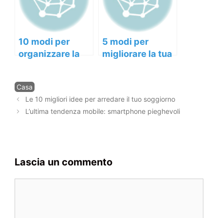
10 modi per
5 modi per
organizzare la
migliorare la tua
tua vita da casa.
produttività
giornaliera.
Categorie
Casa
Navigazione
Le 10 migliori idee per arredare il tuo soggiorno
articolo
L’ultima tendenza mobile: smartphone pieghevoli
Lascia un commento
Commento