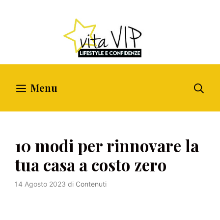
Vai
al
contenuto
Menu
10 modi per rinnovare la
tua casa a costo zero
14 Agosto 2023
di
Contenuti