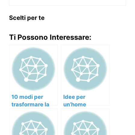
Scelti per te
Ti Possono Interessare:
10 modi per
Idee per
trasformare la
un’home
tua casa in uno
makeover che
spazio
trasformano la
accogliente
tua casa