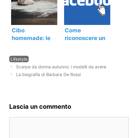
Cibo
Come
homemade: le
riconoscere un
cose buone e
profilo falso su
sane stanno
Facebook
Categorie
Lifestyle
tornando
Navigazione
Scarpe da donna autunno: i modelli da avere
articolo
La biografia di Barbara De Rossi
Lascia un commento
Commento