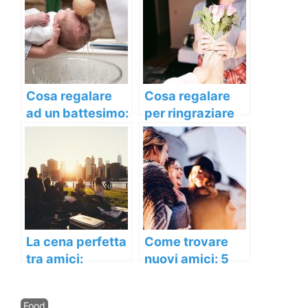
Cosa regalare
Cosa regalare
ad un battesimo:
per ringraziare
idee e consigli
dell’ospitalità?
utili per bimbo e
bimba
La cena perfetta
Come trovare
tra amici:
nuovi amici: 5
consigli pratici
utili consigli
Categorie
Food