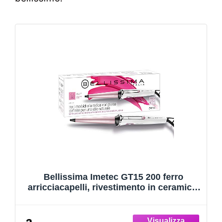
Bellissima Imetec GT15 200 ferro
arricciacapelli, rivestimento in ceramica,
forma conica per boccoli e ricci stretti,
temperatura 150°C / 210°C, cono 18/25
mm, adatto a tutti i capelli