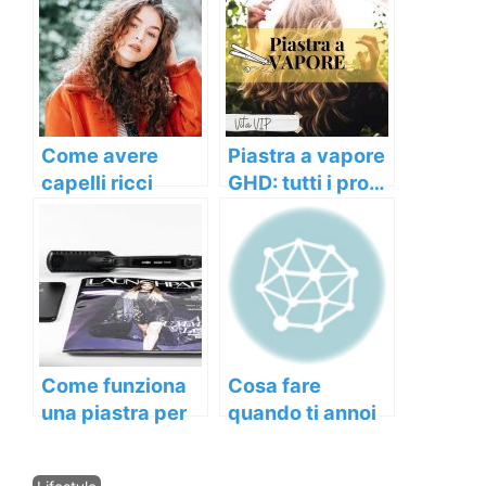
Come avere
Piastra a vapore
capelli ricci
GHD: tutti i pro…
perfetti
e qualche
contro!
Come funziona
Cosa fare
una piastra per
quando ti annoi
capelli
a casa: consigli
pronti su cosa
Categorie