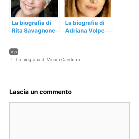
La biografia di
La biografia di
Rita Savagnone
Adriana Volpe
Categorie
Vip
Navigazione
La biografia di Miriam Candurro
articolo
Lascia un commento
Commento