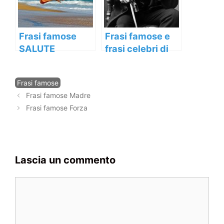
Frasi famose
Frasi famose e
SALUTE
frasi celebri di
Oscar Wilde
Categorie
Frasi famose
Navigazione
Frasi famose Madre
articolo
Frasi famose Forza
Lascia un commento
Commento