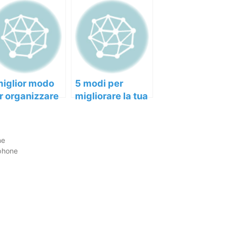
 miglior modo
5 modi per
r organizzare
migliorare la tua
 propria vita
produttività
ofessionale e
giornaliera.
rsonale
ne
tphone