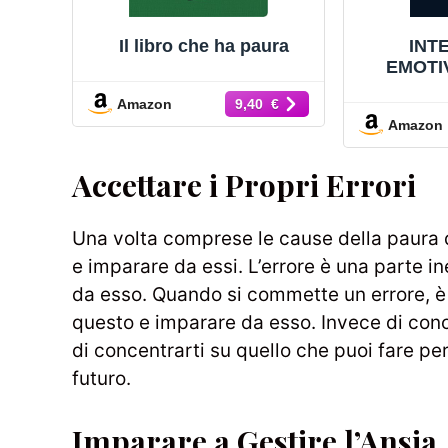
Il libro che ha paura
INT
EMOTIV
d’Oro pe
Amazon
9,40 €
Gestir
Amazon
Sviluppar
Efficaci 
Relaz
Accettare i Propri Errori
Una volta comprese le cause della paura di 
e imparare da essi. L’errore è una parte i
da esso. Quando si commette un errore, è 
questo e imparare da esso. Invece di conc
di concentrarti su quello che puoi fare pe
futuro.
Imparare a Gestire l’Ansia