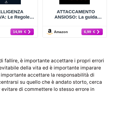
ELLIGENZA
ATTACCAMENTO
A: Le Regole
ANSIOSO: La guida
r Comprendere e
pratica per smettere di
e le Emozioni,
pensare troppo nelle tue
Amazon
14,99 €
6,99 €
e Abilità Sociali
relazioni, andare alla
ed Affrontare le
radice dell'insicurezza e
ioni in Modo
trasformare la
Migliore
dipendenza in autostima
(Psicologo di Te Stesso
Vol. 1)
fallire, è importante accettare i propri errori
nevitabile della vita ed è importante imparare
importante accettare la responsabilità di
entrarsi su quello che è andato storto, cerca
r evitare di commettere lo stesso errore in