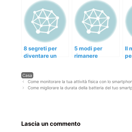
8 segreti per
5 modi per
Il
diventare un
rimanere
pe
uomo di
motivati durante
la
successo
i giorni difficili
pr
Categorie
Casa
pe
Navigazione
Come monitorare la tua attività fisica con lo smartpho
articolo
Come migliorare la durata della batteria del tuo smar
Lascia un commento