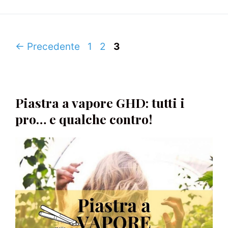
Navigazione
Pagina
Pagina
Pagina
←
Precedente
1
2
3
articolo
Piastra a vapore GHD: tutti i
pro… e qualche contro!