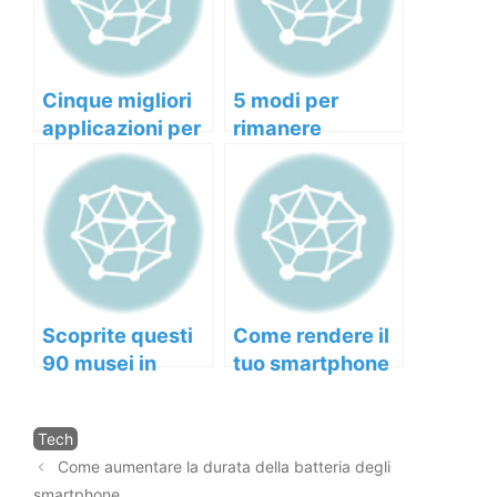
Cinque migliori
5 modi per
applicazioni per
rimanere
la produttività
motivati durante
sul lavoro
i giorni difficili
Scoprite questi
Come rendere il
90 musei in
tuo smartphone
Italia per
più sicuro
conoscere la
Categorie
Tech
storia mineraria
Navigazione
Come aumentare la durata della batteria degli
del paese!
articolo
smartphone