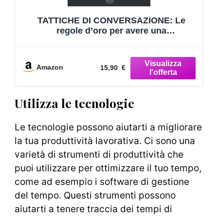
TATTICHE DI CONVERSAZIONE: Le
regole d’oro per avere una
comunicazione efficace e persuasiva,
saper gestire ogni tipo di conversazione,
eliminare l’ansia sociale ed aumentare la
Amazon
15,90 €
propria autostima
Utilizza le tecnologie
Le tecnologie possono aiutarti a migliorare
la tua produttività lavorativa. Ci sono una
varietà di strumenti di produttività che
puoi utilizzare per ottimizzare il tuo tempo,
come ad esempio i software di gestione
del tempo. Questi strumenti possono
aiutarti a tenere traccia dei tempi di