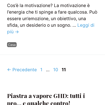
Cos’è la motivazione? La motivazione è
l’energia che ti spinge a fare qualcosa. Può
essere un’emozione, un obiettivo, una
sfida, un desiderio o un sogno. …
Leggi di
più →
Categorie
Casa
Navigazione
Pagina
Pagina
Pagina
←
Precedente
1
…
10
11
articolo
Piastra a vapore GHD: tutti i
pro… e qualche contro!