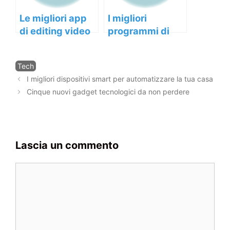
Le migliori app
I migliori
di editing video
programmi di
per principianti
editing video del
2021: confronto
Categorie
Tech
tra Adobe
Navigazione
I migliori dispositivi smart per automatizzare la tua casa
Premiere Pro,
articolo
Cinque nuovi gadget tecnologici da non perdere
Final Cut Pro X e
DaVinci Resolve.
Lascia un commento
Commento