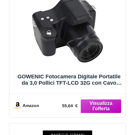
GOWENIC Fotocamera Digitale Portatile
da 3,0 Pollici TFT-LCD 32G con Cavo
USB, Zoom Digitale 18x, Lunghezza
Focale Lunga, Supporta per Scatti
Fotografici da 24 MP (Nero)(Edizione
Amazon
55,64 €
Standard Nera)